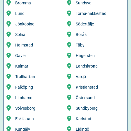
Bromma
Sundsvall
Lund
Torna-häkkestad
Jönköping
Södertälje
Solna
Borås
Halmstad
Täby
Gävle
Hägersten
Kalmar
Landskrona
Trollhättan
Vaxjö
Falköping
Kristianstad
Limhamn
Östersund
Sölvesborg
Sundbyberg
Eskilstuna
Karlstad
Kungälv
Lidingö