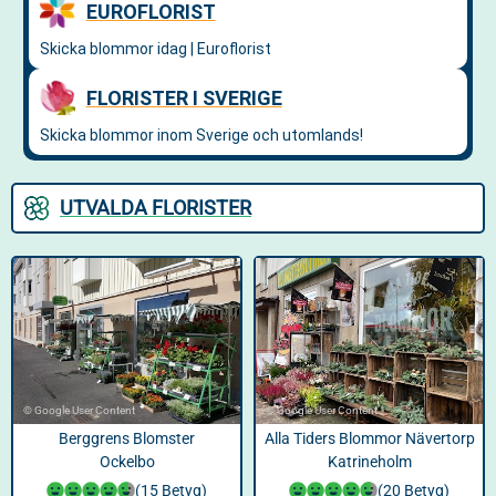
UTVALDA FLORISTER
© Google User Content
© Google User Content
Berggrens Blomster
Alla Tiders Blommor Nävertorp
Ockelbo
Katrineholm
(15 Betyg)
(20 Betyg)