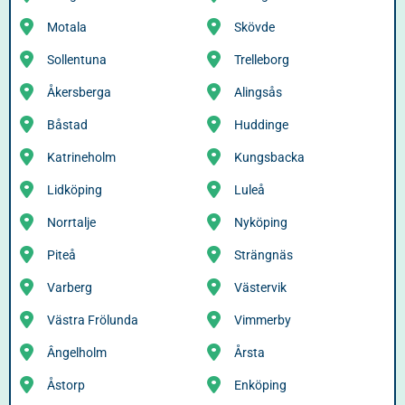
Motala
Skövde
Sollentuna
Trelleborg
Åkersberga
Alingsås
Båstad
Huddinge
Katrineholm
Kungsbacka
Lidköping
Luleå
Norrtalje
Nyköping
Piteå
Strängnäs
Varberg
Västervik
Västra Frölunda
Vimmerby
Ângelholm
Årsta
Åstorp
Enköping