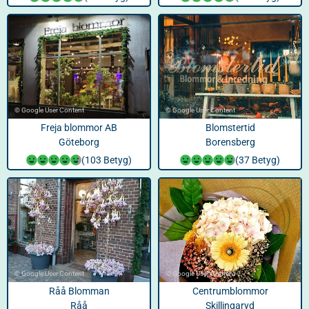
© Google User Content
© Google User Content
Freja blommor AB
Blomstertid
Göteborg
Borensberg
(103 Betyg)
(37 Betyg)
© Google User Content
© Google User Content
Råå Blomman
Centrumblommor
Råå
Skillingaryd