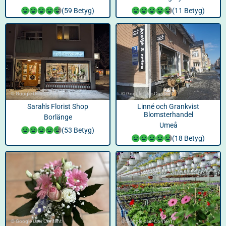
(59 Betyg)
(11 Betyg)
© Google User Content
© Google User Content
Sarah's Florist Shop
Linné och Grankvist
Blomsterhandel
Borlänge
Umeå
(53 Betyg)
(18 Betyg)
© Google User Content
© Google User Content