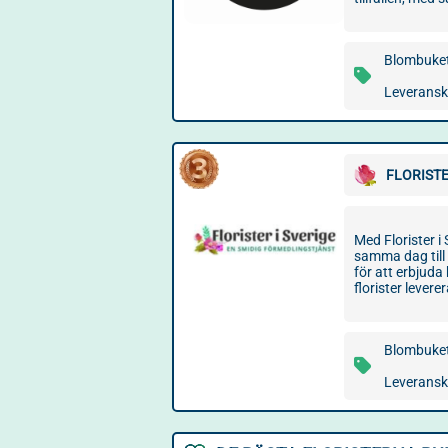
Blombuket
Leveransko
FLORISTE
Med Florister 
samma dag till
för att erbjuda
florister levere
Blombuket
Leveransko