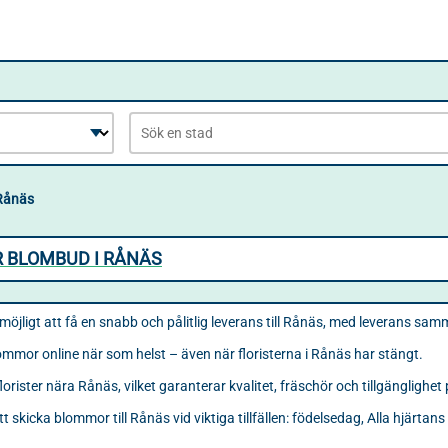
Rånäs
R BLOMBUD I RÅNÄS
möjligt att få en snabb och pålitlig leverans till Rånäs, med leverans s
lommor online när som helst – även när floristerna i Rånäs har stängt.
rister nära Rånäs, vilket garanterar kvalitet, fräschör och tillgänglighet
tt skicka blommor till Rånäs vid viktiga tillfällen: födelsedag, Alla hjärtans