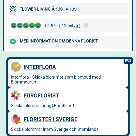
FLOWER LIVING ÅHUS
- ÅHUS
( 4.9/5
|
12 betyg )
MER INFORMATION OM DENNA FLORIST