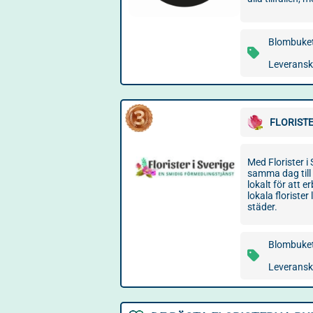
Blombuket
Leveransko
FLORISTE
Med Florister 
samma dag till
lokalt för att 
lokala florister
städer.
Blombuket
Leveransko