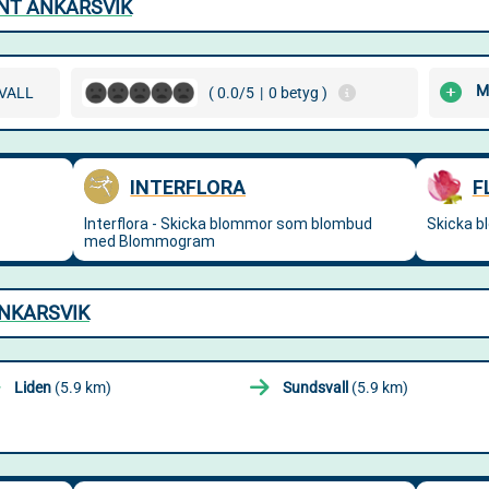
NT ANKARSVIK
M
VALL
( 0.0/5
|
0 betyg )
ANKARSVIK
Liden
(5.9 km)
Sundsvall
(5.9 km)