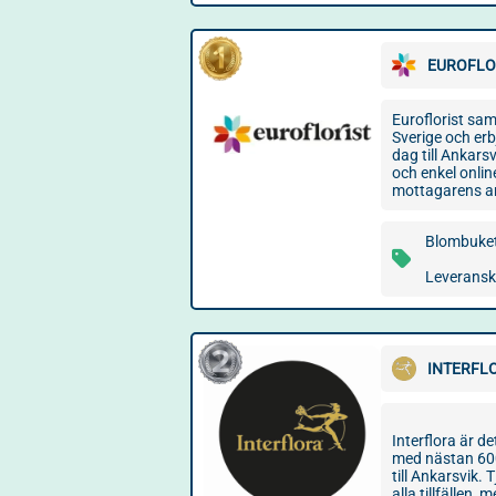
EUROFLO
Euroflorist sam
Sverige och er
dag till Ankars
och enkel online
mottagarens ar
Blombuket
Leveransko
INTERFL
Interflora är de
med nästan 600
till Ankarsvik.
alla tillfällen,