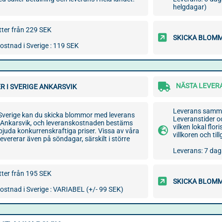
helgdagar)
ter från 229 SEK
SKICKA BLOMM
stnad i Sverige : 119 SEK
NÄSTA LEVERA
R I SVERIGE ANKARSVIK
Leverans samma 
i Sverige kan du skicka blommor med leverans
Leveranstider o
 Ankarsvik, och leveranskostnaden bestäms
vilken lokal flor
erbjuda konkurrenskraftiga priser. Vissa av våra
villkoren och ti
 levererar även på söndagar, särskilt i större
Leverans: 7 daga
ter från 195 SEK
SKICKA BLOMM
stnad i Sverige : VARIABEL (+/- 99 SEK)