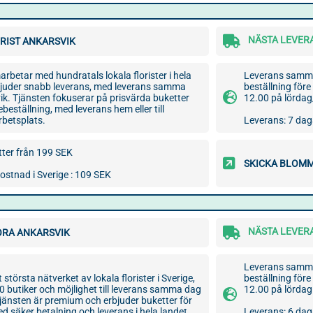
NÄSTA LEVERA
RIST ANKARSVIK
arbetar med hundratals lokala florister i hela
Leverans samma 
bjuder snabb leverans, med leverans samma
beställning före
vik. Tjänsten fokuserar på prisvärda buketter
12.00 på lörda
beställning, med leverans hem eller till
betsplats.
Leverans: 7 dag
ter från 199 SEK
SKICKA BLOMM
stnad i Sverige : 109 SEK
NÄSTA LEVERA
ORA ANKARSVIK
Leverans samma 
t största nätverket av lokala florister i Sverige,
beställning före
 butiker och möjlighet till leverans samma dag
12.00 på lördag
 Tjänsten är premium och erbjuder buketter för
 med säker betalning och leverans i hela landet.
Leverans: 6 dag