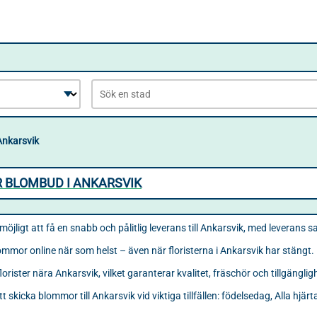
Ankarsvik
 BLOMBUD I ANKARSVIK
möjligt att få en snabb och pålitlig leverans till Ankarsvik, med levera
lommor online när som helst – även när floristerna i Ankarsvik har stängt.
rister nära Ankarsvik, vilket garanterar kvalitet, fräschör och tillgängli
tt skicka blommor till Ankarsvik vid viktiga tillfällen: födelsedag, Alla hjär