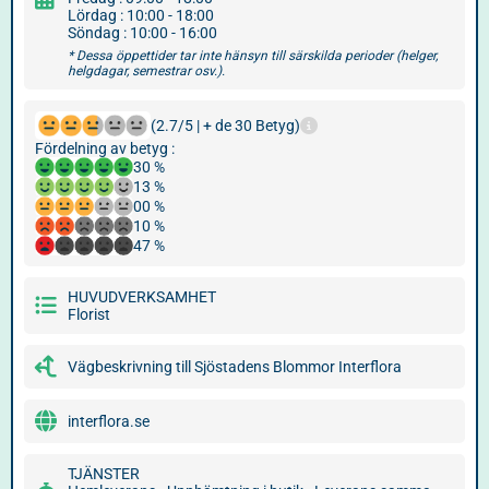
Lördag : 10:00 - 18:00
Söndag : 10:00 - 16:00
* Dessa öppettider tar inte hänsyn till särskilda perioder (helger,
helgdagar, semestrar osv.).
(2.7/5 | + de 30 Betyg)
Fördelning av betyg :
30 %
13 %
00 %
10 %
47 %
HUVUDVERKSAMHET
Florist
Vägbeskrivning till Sjöstadens Blommor Interflora
interflora.se
TJÄNSTER