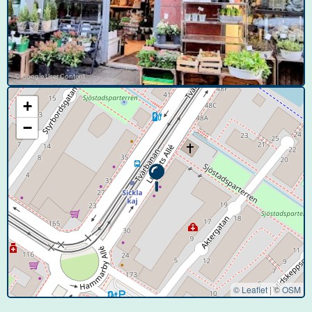
© Google User Content
+
−
© Leaflet
|
©
OSM