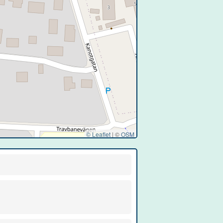
© Leaflet
|
©
OSM