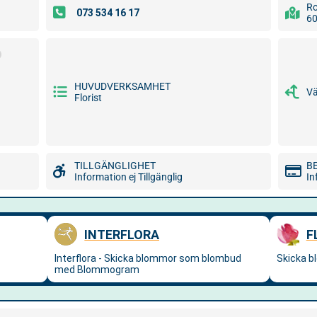
Ro
60
HUVUDVERKSAMHET
Vä
Florist
TILLGÄNGLIGHET
B
g
Information ej Tillgänglig
In