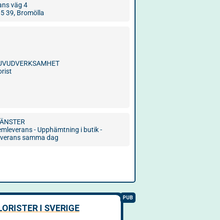
ans väg 4
5 39, Bromölla
UVUDVERKSAMHET
orist
JÄNSTER
mleverans - Upphämtning i butik -
everans samma dag