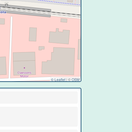
© Leaflet
|
©
OSM