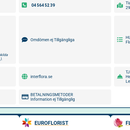
Ti
29
H
Omdömen ej Tillgängliga
Fl
skilda
).
T
interflora.se
He
L
BETALNINGSMETODER
Information ej Tillgänglig