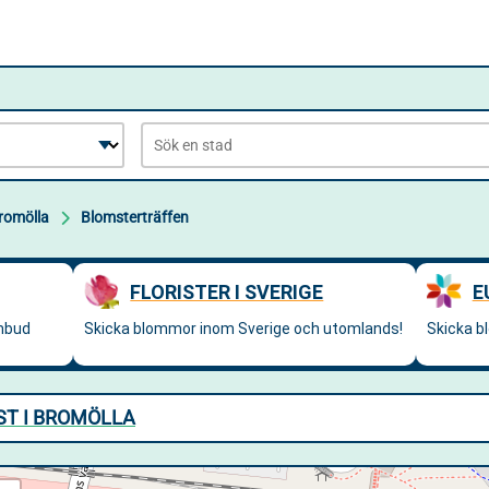
romölla
Blomsterträffen
ST I BROMÖLLA