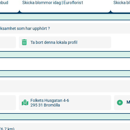
verksamhet som har upphört ?
Ta bort denna lokala profil
Folkets Husgatan 4-6
M
295 31 Bromölla
(6.7 km)