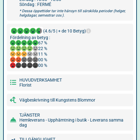
Söndag : FERMÉ
* Dessa öppettider tar inte hänsyn till särskilda perioder (helger,
helgdagar, semestrar osv.).
(4.6/5 | + de 10 Betyg)
Fördelning av betyg :
67 %
22 %
11 %
00 %
00 %
HUVUDVERKSAMHET
Florist
Vägbeskrivning till Kungstens Blommor
TJÄNSTER
Hemleverans - Upphämtning i butik - Leverans samma
dag
TILLGÄNGLIGHET