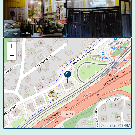
© Google User Content
+
−
© Leaflet
|
©
OSM